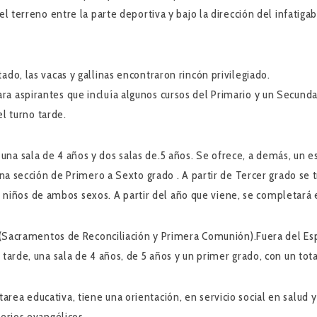
 el terreno entre la parte deportiva y bajo la dirección del infat
ado, las vacas y gallinas encontraron rincón privilegiado.
 aspirantes que incluía algunos cursos del Primario y un Secundar
el turno tarde.
na sala de 4 años y dos salas de.5 años. Se ofrece, a demás, un e
una sección de Primero a Sexto grado . A partir de Tercer grado se t
os de ambos sexos. A partir del año que viene, se completará el c
 (Sacramentos de Reconciliación y Primera Comunión).Fuera del Espac
 tarde, una sala de 4 años, de 5 años y un primer grado, con un tota
ea educativa, tiene una orientación, en servicio social en salud 
terios evangélicos.