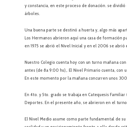
y constancia, en este proceso de donación. se dividió
árboles.
Una buena parte se destinó a huerta y, algo más apart
Los Hermanos abrieron aquí una casa de formación para
en 1975 se abrió el Nivel Inicial y en el 2006 se abrió 
Nuestro Colegio cuenta hoy con un turno mañana con u
antes (de 8a 9:00 hs),. El Nivel Primario cuenta, con 
En este momento por la mañana concurren unos 300 niñ
En 4to. y 5to. grado se trabaja en Catequesis Familiar
Deportes. En el presente año, se abrieron en el turno
El Nivel Medio asume como parte fundamental de su tar
realidad y un posicionamiento frente a ella desde cri