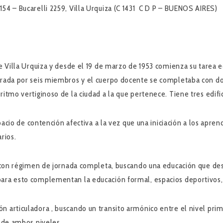
54 – Bucarelli 2259, Villa Urquiza (C 1431 C D P – BUENOS AIRES)
de Villa Urquiza y desde el 19 de marzo de 1953 comienza su tarea 
grada por seis miembros y el cuerpo docente se completaba con do
ritmo vertiginoso de la ciudad a la que pertenece. Tiene tres edifi
spacio de contención afectiva a la vez que una iniciación a los apre
rios.
es con régimen de jornada completa, buscando una educación que des
ara esto complementan la educación formal, espacios deportivos, in
 articuladora , buscando un transito armónico entre el nivel prim
s de ambos niveles.