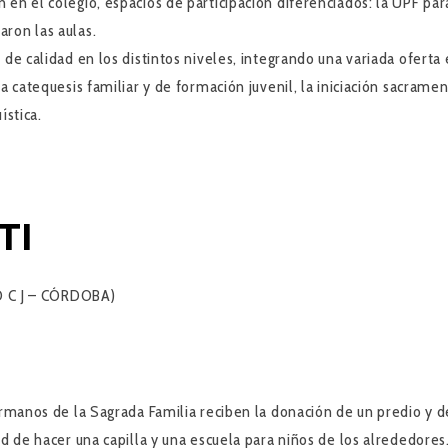
en el colegio, espacios de participación diferenciados: la UPF para
ron las aulas.
de calidad en los distintos niveles, integrando una variada oferta e
catequesis familiar y de formación juvenil, la iniciación sacramental 
ística.
TI
 D C J – CÓRDOBA)
Hermanos de la Sagrada Familia reciben la donación de un predio 
ad de hacer una capilla y una escuela para niños de los alrededore