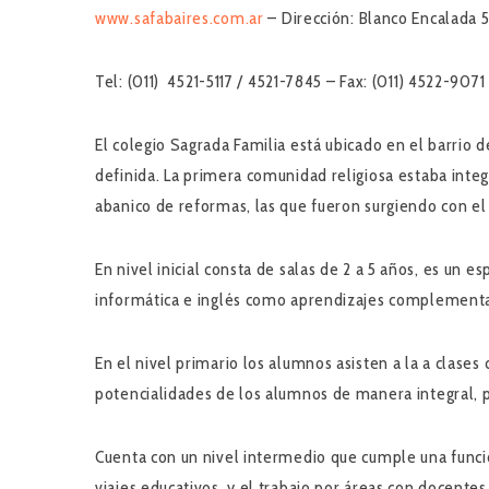
www.safabaires.com.ar
–
Dirección:
Blanco Encalada 51
Tel:
(011) 4521-5117 / 4521-7845 –
Fax:
(011) 4522-9071
El colegio Sagrada Familia está ubicado en el barrio 
definida. La primera comunidad religiosa estaba inte
abanico de reformas, las que fueron surgiendo con el 
En nivel inicial consta de salas de 2 a 5 años, es un e
informática e inglés como aprendizajes complementa
En el nivel primario los alumnos asisten a la a clas
potencialidades de los alumnos de manera integral, p
Cuenta con un nivel intermedio que cumple una función
viajes educativos, y el trabajo por áreas con docente