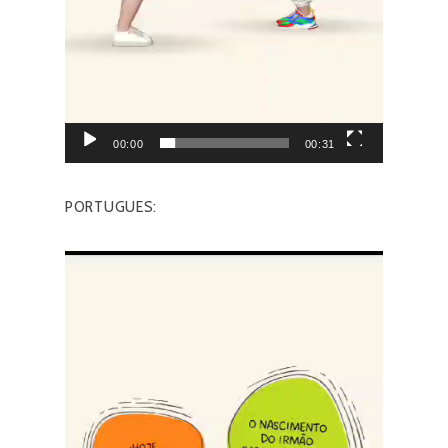
00:00
00:31
PORTUGUES:
Reproductor
de
vídeo