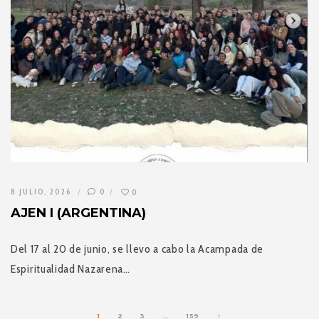
8 JULIO, 2026
0
0
AJEN I (ARGENTINA)
Del 17 al 20 de junio, se llevo a cabo la Acampada de
Espiritualidad Nazarena…
1
2
3
…
159