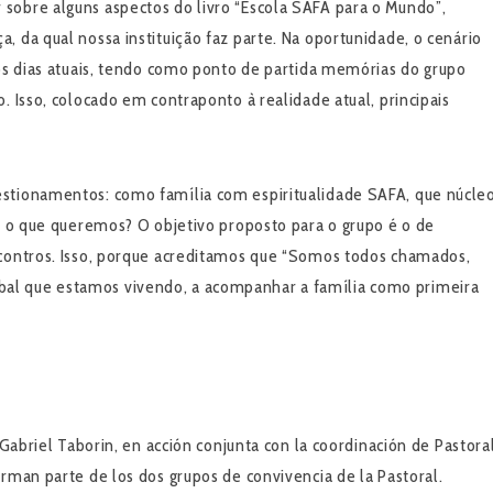
sobre alguns aspectos do livro “Escola SAFA para o Mundo”,
, da qual nossa instituição faz parte. Na oportunidade, o cenário
nos dias atuais, tendo como ponto de partida memórias do grupo
. Isso, colocado em contraponto à realidade atual, principais
estionamentos: como família com espiritualidade SAFA, que núcle
E, o que queremos? O objetivo proposto para o grupo é o de
ncontros. Isso, porque acreditamos que “Somos todos chamados,
al que estamos vivendo, a acompanhar a família como primeira
 Gabriel Taborin, en acción conjunta con la coordinación de Pastoral
orman parte de los dos grupos de convivencia de la Pastoral.