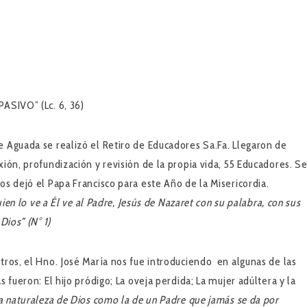
IVO” (Lc. 6, 36)
e Aguada se realizó el Retiro de Educadores Sa.Fa. Llegaron de
xión, profundización y revisión de la propia vida, 55 Educadores. S
os dejó el Papa Francisco para este Año de la Misericordia.
uien lo ve a Él ve al Padre, Jesús de Nazaret con su palabra, con sus
Dios” (N° 1)
tros, el Hno. José María nos fue introduciendo en algunas de las
 fueron: El hijo pródigo; La oveja perdida; La mujer adúltera y la
la naturaleza de Dios como la de un Padre que jamás se da por